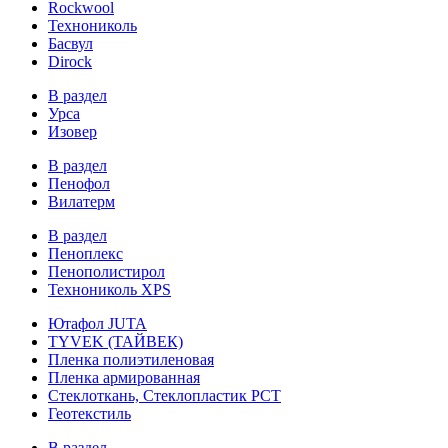
Rockwool
Технониколь
Басвул
Dirock
В раздел
Урса
Изовер
В раздел
Пенофол
Вилатерм
В раздел
Пеноплекс
Пенополистирол
Технониколь XPS
Ютафол JUTA
TYVEK (ТАЙВЕК)
Пленка полиэтиленовая
Пленка армированная
Стеклоткань, Стеклопластик РСТ
Геотекстиль
В раздел