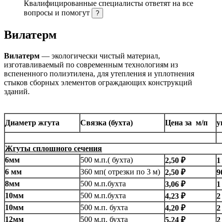
Квалифицированные специалисты ответят на все
вопросы и помогут
?
Вилатерм
Вилатерм
— экологически чистый материал,
изготавливаемый по современным технологиям из
вспененного полиэтилена, для утепления и уплотнения
стыков сборных элементов ограждающих конструкций
зданий.
Диаметр жгута
Связка (бухта)
Цена за м/п
у
Жгуты сплошного сечения
6мм
500 м.п.( бухта)
2,50 ₽
1
6 мм
360 мп( отрезки по 3 м)
2,50 ₽
9
8мм
500 м.п.бухта
3,06 ₽
1
10мм
500 м.п.бухта
4,23 ₽
2
10мм
500 м.п. бухта
4,20 ₽
2
12мм
500 м.п. бухта
5,24 ₽
2