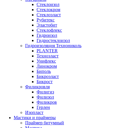
Стеклоизол
Стеклокром
Стеклоэласт
Рубитекс
Эластобит
Стеклофлекс
Гидроизол
Гидростеклоизол
Гидроизоляция Технониколь
PLANTER
Техноэласт
Унифлекс
Линокром
Биполь
Бикроэласт
Бикрост
Филикровля
Филигиз
Филизол
Филикров
Герлен
Изопласт
Мастики и праймеры
Праймер битумный
Мастика