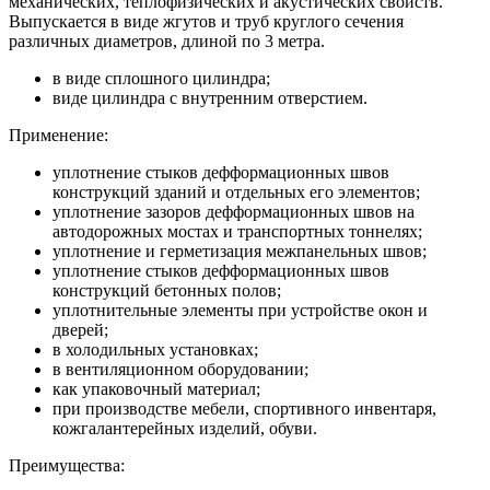
механических, теплофизических и акустических свойств.
Выпускается в виде жгутов и труб круглого сечения
различных диаметров, длиной по 3 метра.
в виде сплошного цилиндра;
виде цилиндра с внутренним отверстием.
Применение:
уплотнение стыков дефформационных швов
конструкций зданий и отдельных его элементов;
уплотнение зазоров дефформационных швов на
автодорожных мостах и транспортных тоннелях;
уплотнение и герметизация межпанельных швов;
уплотнение стыков дефформационных швов
конструкций бетонных полов;
уплотнительные элементы при устройстве окон и
дверей;
в холодильных установках;
в вентиляционном оборудовании;
как упаковочный материал;
при производстве мебели, спортивного инвентаря,
кожгалантерейных изделий, обуви.
Преимущества: