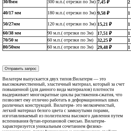
30/8мм
300 м.п.( отрезки по 3м)
7,45 ₽
2
40/17 мм
180 м.п.( отрезки по 3м)
9,58 ₽
1
50/27мм
120 м.п.( отрезки по 3м)
15,21 ₽
1
60/38 мм
90 м.п.( отрезки по 3м)
17,51 ₽
1
70/50 м
60 м.п.( отрезки по 3м)
32,25 ₽
1
80/50мм
60 м.п.( отрезки по 3м)
29,48 ₽
1
Отправить запрос
Вилатерм выпускается двух типов:Вилатерм — это
высококачественный, эластичный материал, который за счет
повышенной (для данного вида материалов) плотности
выдерживает многократные циклы растяжения-сжатия, что
позволяет ему отлично работать в деформационных швах
различных конструкций. Вилатерм- это мелкоячеистый,
легкий материал белого цвета с замкнутыми порами,
изготавливаемый из полиэтилена высокого давления путем
вспенивания бутан-пропановой смесью. Вилатерм-
характеризуется уникальным сочетанием физико-