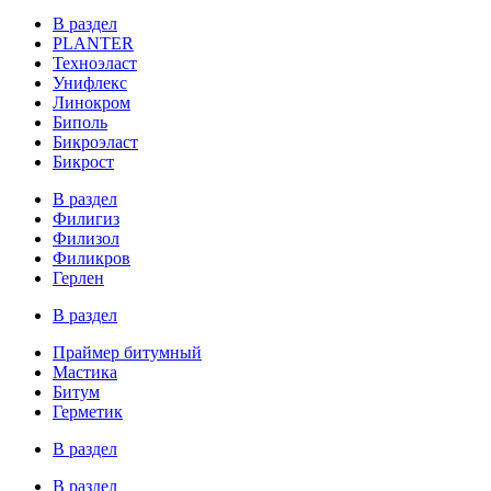
В раздел
PLANTER
Техноэласт
Унифлекс
Линокром
Биполь
Бикроэласт
Бикрост
В раздел
Филигиз
Филизол
Филикров
Герлен
В раздел
Праймер битумный
Мастика
Битум
Герметик
В раздел
В раздел