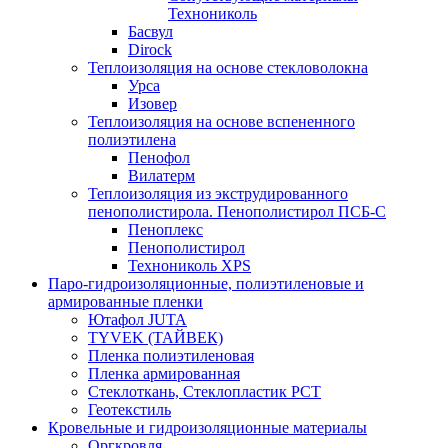
Технониколь
Басвул
Dirock
Теплоизоляция на основе стекловолокна
Урса
Изовер
Теплоизоляция на основе вспененного
полиэтилена
Пенофол
Вилатерм
Теплоизоляция из экструдированного
пенополистирола. Пенополистирол ПСБ-С
Пеноплекс
Пенополистирол
Технониколь XPS
Паро-гидроизоляционные, полиэтиленовые и
армированные пленки
Ютафол JUTA
TYVEK (ТАЙВЕК)
Пленка полиэтиленовая
Пленка армированная
Стеклоткань, Стеклопластик РСТ
Геотекстиль
Кровельные и гидроизоляционные материалы
Оргкровля