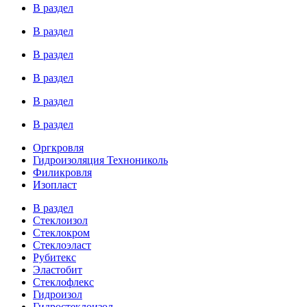
В раздел
В раздел
В раздел
В раздел
В раздел
В раздел
Оргкровля
Гидроизоляция Технониколь
Филикровля
Изопласт
В раздел
Стеклоизол
Стеклокром
Стеклоэласт
Рубитекс
Эластобит
Стеклофлекс
Гидроизол
Гидростеклоизол