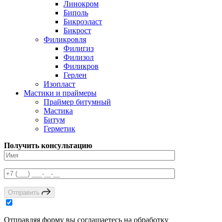
Линокром
Биполь
Бикроэласт
Бикрост
Филикровля
Филигиз
Филизол
Филикров
Герлен
Изопласт
Мастики и праймеры
Праймер битумный
Мастика
Битум
Герметик
Получить консультацию
Отправить
Отправляя форму вы соглашаетесь на обработку