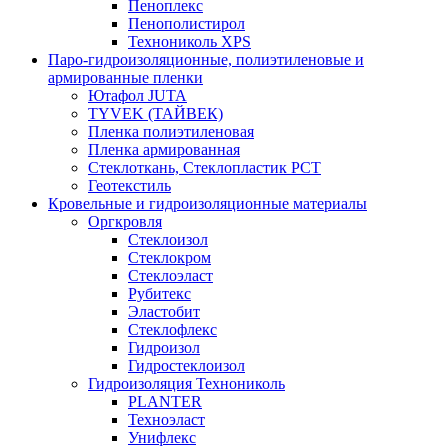
Пеноплекс
Пенополистирол
Технониколь XPS
Паро-гидроизоляционные, полиэтиленовые и
армированные пленки
Ютафол JUTA
TYVEK (ТАЙВЕК)
Пленка полиэтиленовая
Пленка армированная
Стеклоткань, Стеклопластик РСТ
Геотекстиль
Кровельные и гидроизоляционные материалы
Оргкровля
Стеклоизол
Стеклокром
Стеклоэласт
Рубитекс
Эластобит
Стеклофлекс
Гидроизол
Гидростеклоизол
Гидроизоляция Технониколь
PLANTER
Техноэласт
Унифлекс