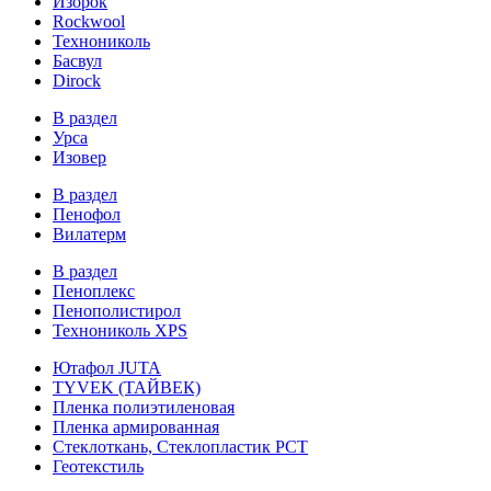
Изорок
Rockwool
Технониколь
Басвул
Dirock
В раздел
Урса
Изовер
В раздел
Пенофол
Вилатерм
В раздел
Пеноплекс
Пенополистирол
Технониколь XPS
Ютафол JUTA
TYVEK (ТАЙВЕК)
Пленка полиэтиленовая
Пленка армированная
Стеклоткань, Стеклопластик РСТ
Геотекстиль