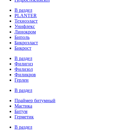
В раздел
PLANTER
Техноэласт
Унифлекс
Линокром
Биполь
Бикроэласт
Бикрост
В раздел
Филигиз
Филизол
Филикров
Герлен
В раздел
Праймер битумный
Мастика
Битум
Герметик
В раздел