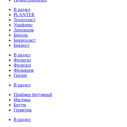
В раздел
PLANTER
Техноэласт
Унифлекс
Линокром
Биполь
Бикроэласт
Бикрост
В раздел
Филигиз
Филизол
Филикров
Герлен
В раздел
Праймер битумный
Мастика
Битум
Герметик
В раздел