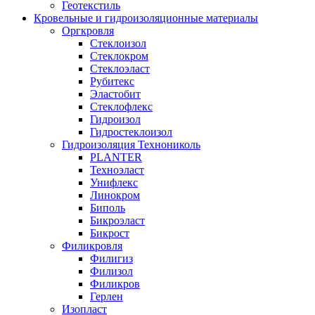
Геотекстиль
Кровельные и гидроизоляционные материалы
Оргкровля
Стеклоизол
Стеклокром
Стеклоэласт
Рубитекс
Эластобит
Стеклофлекс
Гидроизол
Гидростеклоизол
Гидроизоляция Технониколь
PLANTER
Техноэласт
Унифлекс
Линокром
Биполь
Бикроэласт
Бикрост
Филикровля
Филигиз
Филизол
Филикров
Герлен
Изопласт