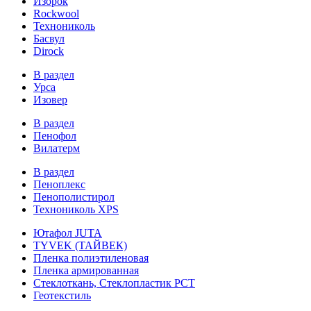
Изорок
Rockwool
Технониколь
Басвул
Dirock
В раздел
Урса
Изовер
В раздел
Пенофол
Вилатерм
В раздел
Пеноплекс
Пенополистирол
Технониколь XPS
Ютафол JUTA
TYVEK (ТАЙВЕК)
Пленка полиэтиленовая
Пленка армированная
Стеклоткань, Стеклопластик РСТ
Геотекстиль