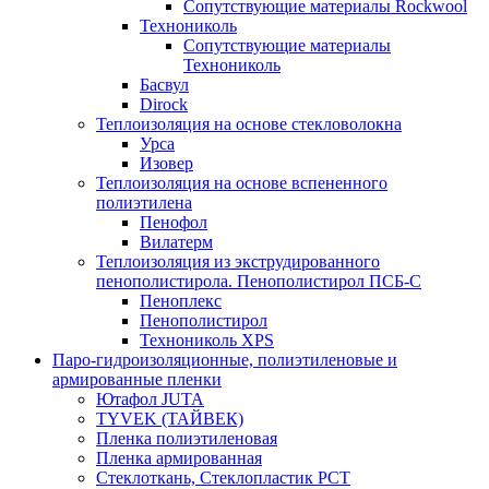
Сопутствующие материалы Rockwool
Технониколь
Сопутствующие материалы
Технониколь
Басвул
Dirock
Теплоизоляция на основе стекловолокна
Урса
Изовер
Теплоизоляция на основе вспененного
полиэтилена
Пенофол
Вилатерм
Теплоизоляция из экструдированного
пенополистирола. Пенополистирол ПСБ-С
Пеноплекс
Пенополистирол
Технониколь XPS
Паро-гидроизоляционные, полиэтиленовые и
армированные пленки
Ютафол JUTA
TYVEK (ТАЙВЕК)
Пленка полиэтиленовая
Пленка армированная
Стеклоткань, Стеклопластик РСТ