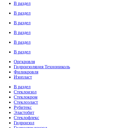
В раздел
В раздел
В раздел
В раздел
В раздел
В раздел
Оргкровля
Гидроизоляция Технониколь
Филикровля
Изопласт
В раздел
Стеклоизол
Стеклокром
Стеклоэласт
Рубитекс
Эластобит
Стеклофлекс
Гидроизол
Гидростеклоизол